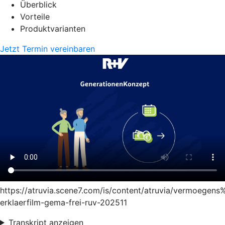
Überblick
Vorteile
Produktvarianten
Jetzt Termin vereinbaren
https://atruvia.scene7.com/is/content/atruvia/vermoege
erklaerfilm-gema-frei-ruv-202511
Transkript anzeigen